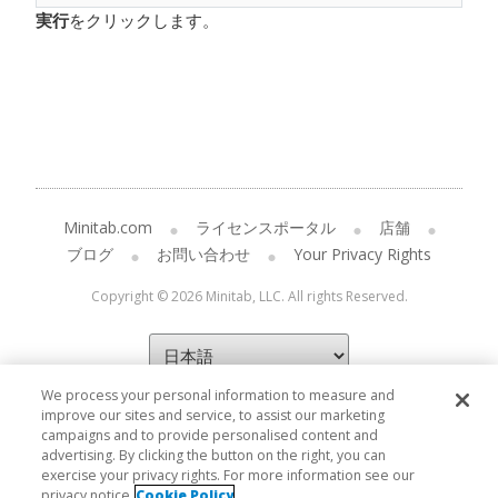
実行
をクリックします。
Minitab.com
ライセンスポータル
店舗
ブログ
お問い合わせ
Your Privacy Rights
Copyright © 2026 Minitab, LLC. All rights Reserved.
We process your personal information to measure and
improve our sites and service, to assist our marketing
campaigns and to provide personalised content and
advertising. By clicking the button on the right, you can
exercise your privacy rights. For more information see our
privacy notice
Cookie Policy