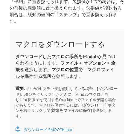
「平均」に置き換えられます。欠損値が1つの場合は、そ
の前後の観測値に置き換えられます。欠損値が複数ある
場合は、既知の値間の「ステップ」で置き換えられま
す。
マクロをダウンロードする
ダウンロードしたマクロの場所をMinitabが見つけ
られるようにします。
ファイル
>
オプション
>
全
般
を選択します。
マクロの位置
で、マクロファイ
ルを保存する場所を参照します。
重要
古いWebブラウザを使用している場合、
[ダウンロー
ド]
ボタンをクリックしたときに、Minitabマクロと同
じ.mac拡張子を使用するQuicktimeでファイルが開く場合
があります。マクロを保存するには、
[ダウンロード]
ボタ
ンを右クリックして
[対象をファイルに保存]
を選択しま
す。
ダウンロード SMOOTH.mac