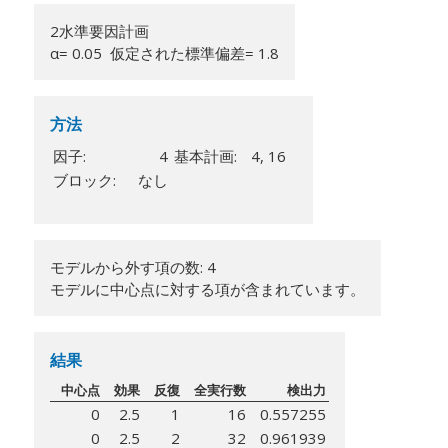
2水準要因計画
α= 0.05 仮定された標準偏差= 1.8
方法
因子:
4
基本計画:
4, 16
ブロック:
なし
モデルから外す項の数: 4
モデルに中心点に対する項が含まれています。
結果
中心点
効果
反復
全実行数
検出力
0
2.5
1
16
0.557255
0
2.5
2
32
0.961939