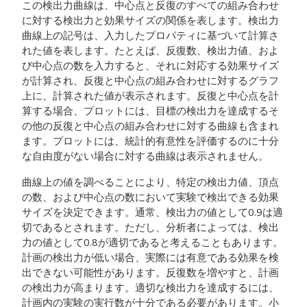
この検出力曲線は、中心点と反復のすべての組み合わせ
に対する検出力と効果サイズの関係を表します。検出力
曲線上の記号は、入力したプロパティに基づいて計算さ
れた値を表します。たとえば、反復数、検出力値、およ
び中心点の数を入力すると、それに対応する効果サイズ
が計算され、反復と中心点の組み合わせに対するグラフ
上に、計算された値が表示されます。反復と中心点を計
算する場合、プロットには、目標の検出力を達成するそ
の他の反復と中心点の組み合わせに対する曲線も含まれ
ます。プロットには、統計的有意性を評価するのに十分
な自由度がない場合に対する曲線は表示されません。
曲線上の値を調べることにより、特定の検出力値、頂点
の数、および中心点の数において実験で検出できる効果
サイズを決定できます。通常、検出力の値として0.9は適
切であるとされます。ただし、分析者によっては、検出
力の値として0.8が適切であると考えることもあります。
計画の検出力が低い場合、実際には有意である効果を検
出できない可能性があります。反復数を増やすと、計画
の検出力が高まります。適切な検出力を達成するには、
計画内の実験の実行数が十分である必要があります。小