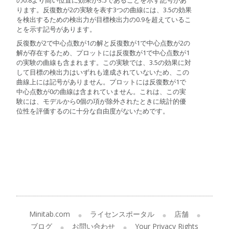
の0.8より高い位置に効果が3.5であることを示す記号があ
ります。反復数が2の実験を表す3つの曲線には、3.5の効果
を検出するための検出力が目標検出力の0.9を超えているこ
とを示す記号があります。
反復数が2で中心点数が1の解と反復数が1で中心点数が2の
解が存在するため、プロットには反復数が1で中心点数が1
の実験の曲線も含まれます。この実験では、3.5の効果に対
して目標の検出力はいずれも達成されていないため、この
曲線上には記号がありません。プロットには反復数が1で
中心点数が0の曲線は含まれていません。これは、この実
験には、モデルから0個の項が除外されたときに統計的優
位性を評価するのに十分な自由度がないためです。
Minitab.com
ライセンスポータル
店舗
ブログ
お問い合わせ
Your Privacy Rights