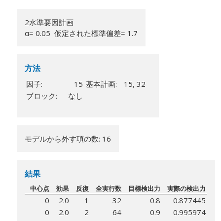
2水準要因計画
α= 0.05 仮定された標準偏差= 1.7
方法
因子:
15
基本計画:
15, 32
ブロック:
なし
モデルから外す項の数: 16
結果
中心点
効果
反復
全実行数
目標検出力
実際の検出力
0
2.0
1
32
0.8
0.877445
0
2.0
2
64
0.9
0.995974