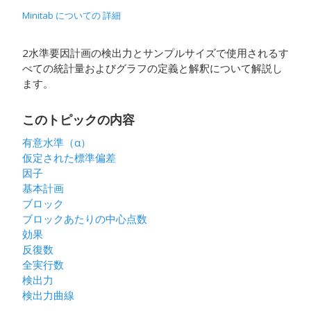
Minitab についての 詳細
2水準要因計画の検出力とサンプルサイズ
で使用されるす
べての統計量およびグラフの定義と解釈について解説し
ます。
このトピックの内容
有意水準（
α
）
仮定された標準偏差
因子
基本計画
ブロック
ブロックあたりの中心点数
効果
反復数
全実行数
検出力
検出力曲線