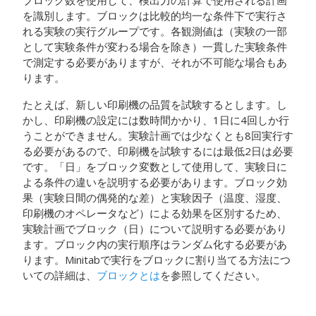
ブロック数を使用して、検出力の計算で使用される計画
を識別します。ブロックは比較的均一な条件下で実行さ
れる実験の実行グループです。各観測値は（実験の一部
として実験条件が変わる場合を除き）一貫した実験条件
で測定する必要がありますが、それが不可能な場合もあ
ります。
たとえば、新しい印刷機の品質を試験するとします。し
かし、印刷機の設定には数時間かかり、1日に4回しか行
うことができません。実験計画では少なくとも8回実行す
る必要があるので、印刷機を試験するには最低2日は必要
です。「日」をブロック変数として使用して、実験日に
よる条件の違いを説明する必要があります。ブロック効
果（実験日間の偶発的な差）と実験因子（温度、湿度、
印刷機のオペレータなど）による効果を区別するため、
実験計画でブロック（日）について説明する必要があり
ます。ブロック内の実行順序はランダム化する必要があ
ります。Minitabで実行をブロックに割り当てる方法につ
いての詳細は、
ブロックとは
を参照してください。