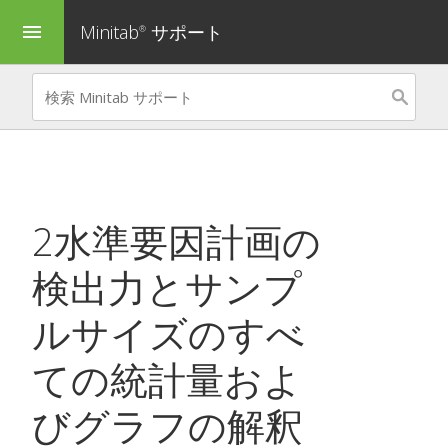
Minitab
サポート
menu
®
2水準要因計画の
検出力とサンプ
ルサイズ
のすべ
ての統計量およ
びグラフの解釈