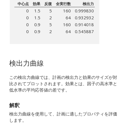
中心点
効果
反復
全実行数
検出力
0
1.5
5
160
0.999830
0
1.5
2
64
0.932932
0
0.9
5
160
0.914018
0
0.9
2
64
0.545887
検出力曲線
この検出力曲線では、計画の検出力と効果のサイズが対
比されてプロットされます。効果とは、因子の高水準と
低水準の平均応答値の差です。
解釈
検出力曲線を使用して、計画に適したプロパティを評価
します。