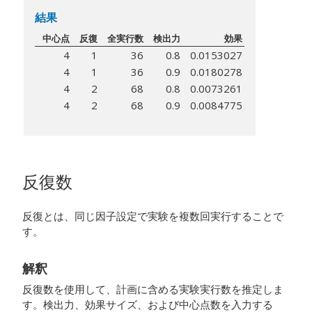
結果
中心点
反復
全実行数
検出力
効果
4
1
36
0.8
0.0153027
4
1
36
0.9
0.0180278
4
2
68
0.8
0.0073261
4
2
68
0.9
0.0084775
反復数
反復とは、同じ因子設定で実験を複数回実行することで
す。
解釈
反復数を使用して、計画に含める実験実行数を推定しま
す。検出力、効果サイズ、および中心点数を入力する