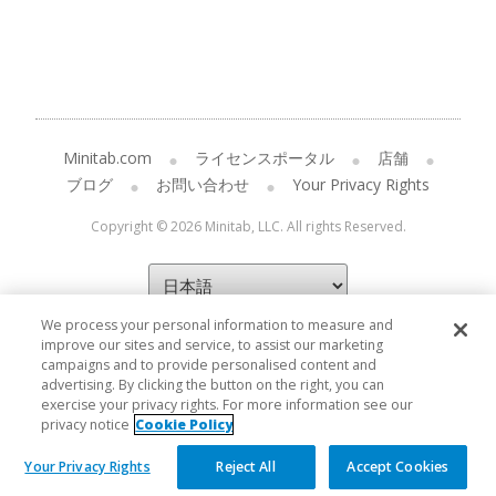
Minitab.com
ライセンスポータル
店舗
ブログ
お問い合わせ
Your Privacy Rights
Copyright © 2026 Minitab, LLC. All rights Reserved.
We process your personal information to measure and
improve our sites and service, to assist our marketing
campaigns and to provide personalised content and
advertising. By clicking the button on the right, you can
exercise your privacy rights. For more information see our
privacy notice
Cookie Policy
Your Privacy Rights
Reject All
Accept Cookies