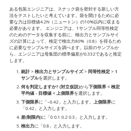
ある包装エンジニアは、スナック袋を密封する新しい方
法をテストしたいと考えています。袋を開けるために必
要な力は目標値4.2N（ニュートン）の10%以内に収まる
必要があります。
エンジニアは、1サンプル同等性検定
のためのデータを収集する前に、検出力とサンプルサイ
ズの計算によって、検定で検出力80%（0.8）を得るため
に必要なサンプルサイズを調べます。以前のサンプルか
ら、エンジニアは母集団の標準偏差が0.332であると推定
します。
統計
>
検出力とサンプルサイズ
>
同等性検定
>
1
サンプル
を選択します。
何を判定しますか? (対立仮説)
から
下側限界 < 検定
平均値 - 目標値 < 上側限界
を選択します。
下側限界
に「–0.42」
と入力します。
上側限界
に
「0.42」
と入力します。
差(制限内)
に「0 0.1 0.2 0.3」
と入力します。
検出力
に「0.8」
と入力します。