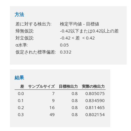
方法
差に対する検出力:
検定平均値 - 目標値
帰無仮説:
-0.42以下または0.42以上の差
対立仮説:
-0.42 < 差 < 0.42
α水準:
0.05
仮定された標準偏差:
0.332
結果
差
サンプルサイズ
目標検出力
実際の検出力
0.0
7
0.8
0.805075
0.1
9
0.8
0.834590
0.2
16
0.8
0.811465
0.3
49
0.8
0.802154