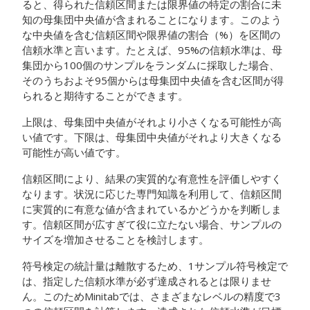
ると、得られた信頼区間または限界値の特定の割合に未
知の母集団中央値が含まれることになります。このよう
な中央値を含む信頼区間や限界値の割合（%）を区間の
信頼水準と言います。
たとえば、95%の信頼水準は、母
集団から100個のサンプルをランダムに採取した場合、
そのうちおよそ95個からは母集団中央値を含む区間が得
られると期待することができます。
上限は、母集団中央値がそれより小さくなる可能性が高
い値です。下限は、母集団中央値がそれより大きくなる
可能性が高い値です。
信頼区間により、結果の実質的な有意性を評価しやすく
なります。状況に応じた専門知識を利用して、信頼区間
に実質的に有意な値が含まれているかどうかを判断しま
す。信頼区間が広すぎて役に立たない場合、サンプルの
サイズを増加させることを検討します。
符号検定の統計量は離散するため、1サンプル符号検定で
は、指定した信頼水準が必ず達成されるとは限りませ
ん。このためMinitabでは、さまざまなレベルの精度で3