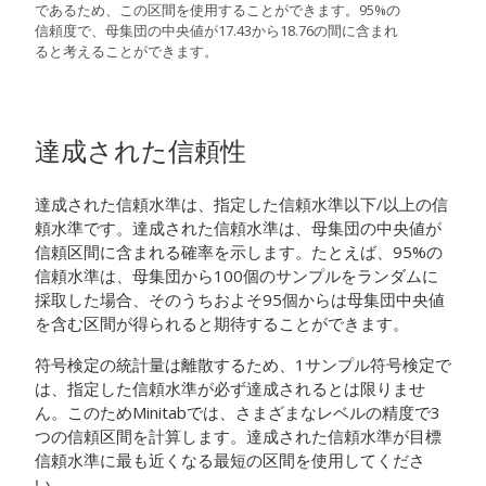
であるため、この区間を使用することができます。95%の
信頼度で、母集団の中央値が17.43から18.76の間に含まれ
ると考えることができます。
達成された信頼性
達成された信頼水準は、指定した信頼水準以下/以上の信
頼水準です。達成された信頼水準は、母集団の中央値が
信頼区間に含まれる確率を示します。
たとえば、95%の
信頼水準は、母集団から100個のサンプルをランダムに
採取した場合、そのうちおよそ95個からは母集団中央値
を含む区間が得られると期待することができます。
符号検定の統計量は離散するため、1サンプル符号検定で
は、指定した信頼水準が必ず達成されるとは限りませ
ん。このためMinitabでは、さまざまなレベルの精度で3
つの信頼区間を計算します。達成された信頼水準が目標
信頼水準に最も近くなる最短の区間を使用してくださ
い。