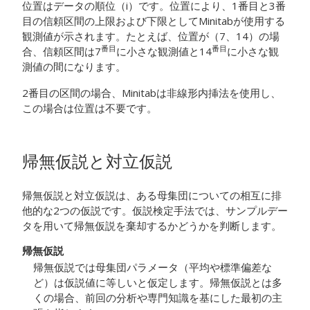
位置はデータの順位（i）です。位置により、1番目と3番
目の信頼区間の上限および下限としてMinitabが使用する
観測値が示されます。たとえば、位置が（7、14）の場
番目
番目
合、信頼区間は7
に小さな観測値と14
に小さな観
測値の間になります。
2番目の区間の場合、Minitabは非線形内挿法を使用し、
この場合は位置は不要です。
帰無仮説と対立仮説
帰無仮説と対立仮説は、ある母集団についての相互に排
他的な2つの仮説です。仮説検定手法では、サンプルデー
タを用いて帰無仮説を棄却するかどうかを判断します。
帰無仮説
帰無仮説では母集団パラメータ（平均や標準偏差な
ど）は仮説値に等しいと仮定します。帰無仮説とは多
くの場合、前回の分析や専門知識を基にした最初の主