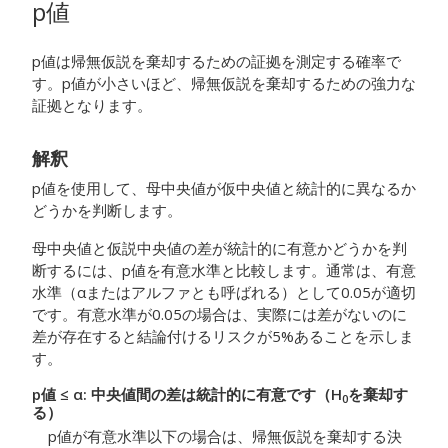
p値
p値は帰無仮説を棄却するための証拠を測定する確率で
す。p値が小さいほど、帰無仮説を棄却するための強力な
証拠となります。
解釈
p値を使用して、母中央値が仮中央値と統計的に異なるか
どうかを判断します。
母中央値と仮説中央値の差が統計的に有意かどうかを判
断するには、p値を有意水準と比較します。
通常は、有意
水準（αまたはアルファとも呼ばれる）として0.05が適切
です。有意水準が0.05の場合は、実際には差がないのに
差が存在すると結論付けるリスクが5%あることを示しま
す。
p値 ≤ α: 中央値間の差は統計的に有意です（H
を棄却す
0
る）
p値が有意水準以下の場合は、帰無仮説を棄却する決