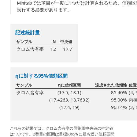
Minitabでは項目が一度に1つだけ計算されるため、信
実行する必要があります。
記述統計量
サンプル
N
中央値
クロム含有率
12
17.7
ηに対する95%信頼区間
サンプル
ηに信頼区間
達成された信頼性
位置
クロム含有率
(17.5, 18.1)
85.40%
(4, 
(17.4263, 18.7632)
95.00%
内
(17.4, 19)
96.14%
(3, 
これらの結果では、クロム含有率の母集団中央値の推定値
は17.7です。2番目の区間は目標の95%に最も近い信頼区間