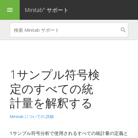
Minitab
サポート
menu
®
1サンプル符号検
定
のすべての統
計量を解釈する
Minitab についての 詳細
1サンプル符号分析で使用されるすべての統計量の定義と