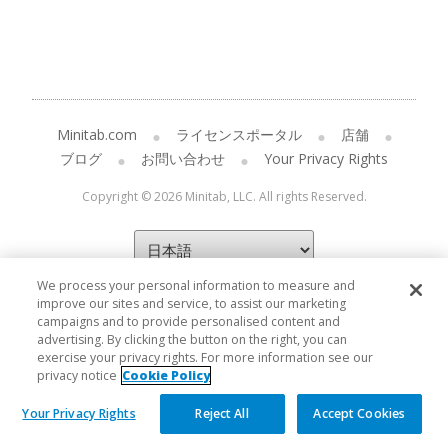
Minitab.com
ライセンスポータル
店舗
ブログ
お問い合わせ
Your Privacy Rights
Copyright © 2026 Minitab, LLC. All rights Reserved.
We process your personal information to measure and
improve our sites and service, to assist our marketing
campaigns and to provide personalised content and
advertising. By clicking the button on the right, you can
exercise your privacy rights. For more information see our
privacy notice
Cookie Policy
Your Privacy Rights
Reject All
Accept Cookies