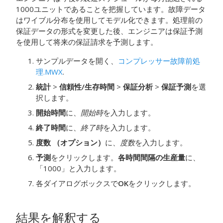
1000ユニットであることを把握しています。故障データ
はワイブル分布を使用してモデル化できます。処理前の
保証データの形式を変更した後、エンジニアは保証予測
を使用して将来の保証請求を予測します。
サンプルデータを開く、
コンプレッサー故障前処
理.MWX
.
統計
>
信頼性/生存時間
>
保証分析
>
保証予測
を選
択します。
開始時間
に、
開始時
を入力します。
終了時間
に、
終了時
を入力します。
度数 （オプション）
に、
度数
を入力します。
予測
をクリックします。
各時間間隔の生産量
に、
「1000」
と入力します。
各ダイアログボックスで
OK
をクリックします。
結果を解釈する