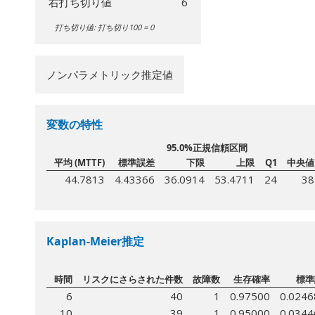
右打ち切り値
6
打ち切り値: 打ち切り100 = 0
ノンパラメトリック推定値
変数の特性
95.0%正規信頼区間
平均 (MTTF)
標準誤差
下限
上限
Q1
中央値
44.7813
4.43366
36.0914
53.4711
24
38
Kaplan-Meier推定
時間
リスクにさらされた件数
故障数
生存確率
標準
6
40
1
0.97500
0.0246
10
39
1
0.95000
0.0344