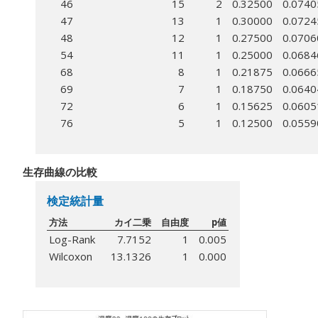
46
15
2
0.32500
0.0740
47
13
1
0.30000
0.0724
48
12
1
0.27500
0.0706
54
11
1
0.25000
0.0684
68
8
1
0.21875
0.0666
69
7
1
0.18750
0.0640
72
6
1
0.15625
0.0605
76
5
1
0.12500
0.0559
生存曲線の比較
検定統計量
方法
カイ二乗
自由度
p値
Log-Rank
7.7152
1
0.005
Wilcoxon
13.1326
1
0.000