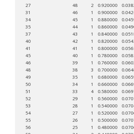
27
48
2
0.920000
0.03
31
46
1
0.900000
0.04
34
45
1
0.880000
0.04
35
44
1
0.860000
0.04
37
43
1
0.840000
0.05
40
42
1
0.820000
0.05
41
41
1
0.800000
0.05
45
40
1
0.780000
0.05
46
39
1
0.760000
0.06
48
38
3
0.700000
0.06
49
35
1
0.680000
0.06
50
34
1
0.660000
0.06
51
33
4
0.580000
0.06
52
29
1
0.560000
0.07
53
28
1
0.540000
0.07
54
27
1
0.520000
0.07
55
26
1
0.500000
0.07
56
25
1
0.480000
0.07