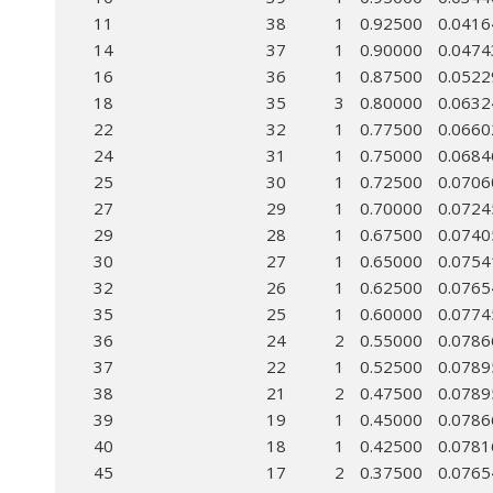
11
38
1
0.92500
0.0416
14
37
1
0.90000
0.0474
16
36
1
0.87500
0.0522
18
35
3
0.80000
0.0632
22
32
1
0.77500
0.0660
24
31
1
0.75000
0.0684
25
30
1
0.72500
0.0706
27
29
1
0.70000
0.0724
29
28
1
0.67500
0.0740
30
27
1
0.65000
0.0754
32
26
1
0.62500
0.0765
35
25
1
0.60000
0.0774
36
24
2
0.55000
0.0786
37
22
1
0.52500
0.0789
38
21
2
0.47500
0.0789
39
19
1
0.45000
0.0786
40
18
1
0.42500
0.0781
45
17
2
0.37500
0.0765