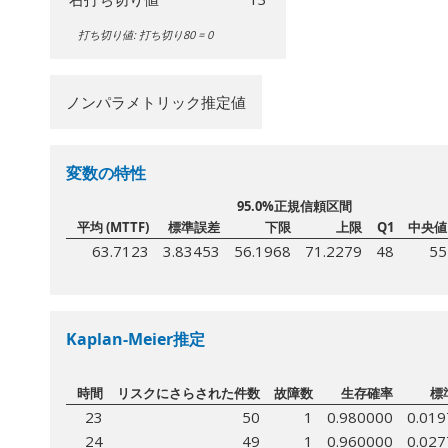
打ち切り値: 打ち切り80 = 0
ノンパラメトリック推定値
変数の特性
95.0%正規信頼区間
平均 (MTTF)
標準誤差
下限
上限
Q1
中央値
63.7123
3.83453
56.1968
71.2279
48
55
Kaplan-Meier推定
時間
リスクにさらされた件数
故障数
生存確率
標
23
50
1
0.980000
0.01
24
49
1
0.960000
0.02