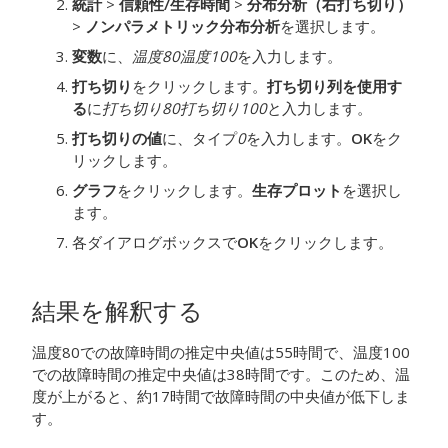
統計
>
信頼性/生存時間
>
分布分析（右打ち切り）
>
ノンパラメトリック分布分析
を選択します。
変数
に、
温度80
温度100
を入力します。
打ち切り
をクリックします。
打ち切り列を使用す
る
に
打ち切り80
打ち切り100
と入力します。
打ち切りの値
に、タイプ
0
を入力します。
OK
をク
リックします。
グラフ
をクリックします。
生存プロット
を選択し
ます。
各ダイアログボックスで
OK
をクリックします。
結果を解釈する
温度80での故障時間の推定中央値は55時間で、温度100
での故障時間の推定中央値は38時間です。このため、温
度が上がると、約17時間で故障時間の中央値が低下しま
す。