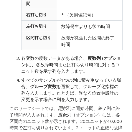
間
右打ち切り
* （欠損値記号）
左打ち切り
故障発生よりも後の時間
区間打ち切り
故障が発生した区間の終了
時間
各変数の度数データがある場合、
度数列 (オプショ
ン)
に、各故障時間または打ち切り時間に対するユ
ニット数を示す列を入力します。
すべてのサンプルが1つの列に積み重なっている場
合、
グループ変数
を選択して、グループ化指標の
列を入力します。たとえば、異なる位置や設計の
変更を示す場合に列を入力します。
このワークシートでは、
開始
列に開始時間、
終了
列に終
了時間が入力されます。
度数
列（オプション）には、各
区間内のユニット数が示されます。20ユニットが10,000
時間で左打ち切りされています。2ユニットの正確な故障