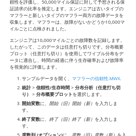
頼性を評価し、50,000マイル保証に対して予想される保
証請求の比率を推定します。エンジニアは古いタイプの
マフラーと新しいタイプのマフラー両方の故障データを
収集します。マフラーは、故障がないかどうか10,000マ
イルごとに点検されました。
エンジニアは10,000マイルごとの故障数を記録します。
したがって、このデータは任意打ち切りです。分布概要
プロット（任意打ち切り）を使用してワイブル分布をデ
ータに適合し、時間の経過に伴う生存確率および故障率
を視覚的に評価します。
サンプルデータを開く、
マフラーの信頼性.MWX
.
統計
>
信頼性/生存時間
>
分布分析（任意打ち切
り）
>
分布概要プロット
を選択します。
開始変数
に、
開始（旧）
開始（新）
を入力しま
す。
終了変数
に、
終了（旧）
終了（新）
を入力しま
す。
度数列 (オプション)
に、
度数（旧）
度数（新）
を入