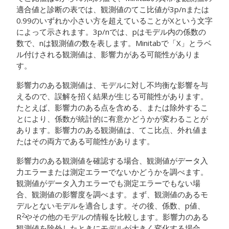
適合値と診断の表では、観測値のてこ比値が3p/nまたは
0.99のいずれか小さい方を超えていることがXという文字
によって示されます。3p/nでは、pはモデル内の係数の
数で、nは観測値の数を表します。Minitabで「X」とラベ
ル付けされる観測値は、影響力がある可能性がありま
す。
影響力のある観測値は、モデルに対し不均衡な影響を与
えるので、誤解を招く結果が生じる可能性があります。
たとえば、影響力のある点を含める、または除外するこ
とにより、係数が統計的に有意かどうかが変わることが
あります。影響力のある観測値は、てこ比点、外れ値ま
たはその両方である可能性があります。
影響力のある観測値を確認する場合、観測値がデータ入
力エラーまたは測定エラーでないかどうかを調べます。
観測値がデータ入力エラーでも測定エラーでもない場
合、観測値の影響度を調べます。まず、観測値のあるモ
デルとないモデルを適合します。その後、係数、p値、
2
R
やその他のモデルの情報を比較します。影響力のある
観測値を除外したときにモデルが大きく変化する場合