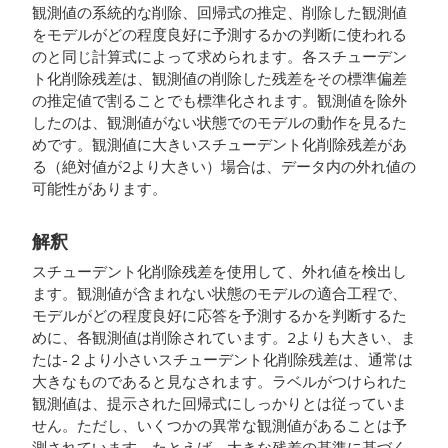
観測値の系統的な削除、回帰式の推定、削除した観測値
をモデルがどの程度良好に予測するかの判断に使われる
のと同じ計算式によって求められます。各スチューデン
ト化削除残差は、観測値の削除した残差をその標準偏差
の推定値で割ることでも標準化されます。観測値を除外
したのは、観測値がない状態でのモデルの動作を見るた
めです。観測値に大きいスチューデント化削除残差があ
る（絶対値が2より大きい）場合は、データ内の外れ値の
可能性があります。
解釈
スチューデント化削除残差を使用して、外れ値を検出し
ます。観測値が含まれない状態のモデルの適合工程で、
モデルがどの程度良好に応答を予測するかを判断するた
めに、各観測値は削除されています。2よりも大きい、ま
たは-２より小さいスチューデント化削除残差は、通常は
大きなものであると見なされます。ラベルがつけられた
観測値は、提示された回帰式にしっかりとは従っていま
せん。ただし、いくつかの異常な観測値があることは予
測されています。たとえば、大きな残差の基準に基づく