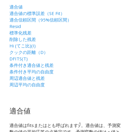
適合値
適合値の標準誤差（SE Fit）
適合信頼区間（95%信頼区間）
Resid
標準化残差
削除した残差
Hi (てこ比)(I)
クックの距離（D）
DFITS(T)
条件付き適合値と残差
条件付き平均の自由度
周辺適合値と残差
周辺平均の自由度
適合値
適合値はfitsまたはとも呼ばれます
。適合値は、予測変
数の値の平均応答の点推定です。予測変数の値はｘ値と