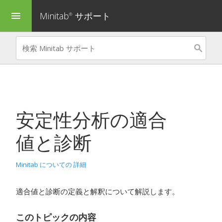
Minitab
サポート
menu
®
安定性分析
の適合
値と診断
Minitab についての 詳細
適合値と診断の定義と解釈について解説します。
このトピックの内容