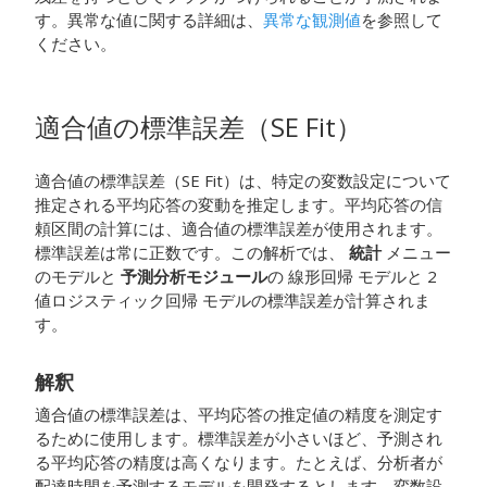
す。異常な値に関する詳細は、
異常な観測値
を参照して
ください。
適合値の標準誤差（SE Fit）
適合値の標準誤差（SE Fit）は、特定の変数設定について
推定される平均応答の変動を推定します。平均応答の信
頼区間の計算には、適合値の標準誤差が使用されます。
標準誤差は常に正数です。この解析では、
統計
メニュー
のモデルと
予測分析モジュール
の
線形回帰
モデルと
2
値ロジスティック回帰
モデルの標準誤差が計算されま
す。
解釈
適合値の標準誤差は、平均応答の推定値の精度を測定す
るために使用します。標準誤差が小さいほど、予測され
る平均応答の精度は高くなります。たとえば、分析者が
配達時間を予測するモデルを開発するとします。変数設