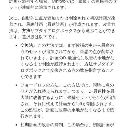
計画を追補する場合、Minitabでは「最良」の点候補のセ
ットが連続的に追加されます。
次に、自動的に点が追加または削除されて初期計画が改
善され、最終計画（最適計画）が作成されます。改善方
法は、
方法
サブダイアログボックスから選ぶことができ
ます。選択肢は以下です。
交換法。この方法では、まず候補の中から最良の
点のセットが追加されてから、最悪の点が削除さ
れていきます。計画のD-最適性に改善の余地がな
くなるまで削除が続行されます。
方法
サブダイア
ログボックスで交換される点の数を指定すること
ができます
フョードロフの方法。この方法では、同時に点の
ペアが入れ替えられます。つまり、D-最適性を最
大限に改善するように、候補セットから1点が追加
され、それに代えて計画から1点が削除されます。
この処理が、計画に改善の余地がなくなるまで続
行されます。
初期計画の改善の抑制。この場合は、初期計画が