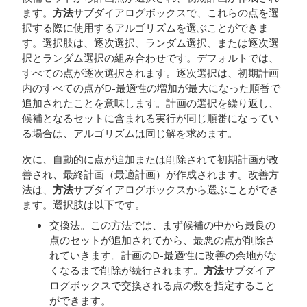
ます。
方法
サブダイアログボックスで、これらの点を選
択する際に使用するアルゴリズムを選ぶことができま
す。選択肢は、逐次選択、ランダム選択、または逐次選
択とランダム選択の組み合わせです。デフォルトでは、
すべての点が逐次選択されます。逐次選択は、初期計画
内のすべての点がD-最適性の増加が最大になった順番で
追加されたことを意味します。計画の選択を繰り返し、
候補となるセットに含まれる実行が同じ順番になってい
る場合は、アルゴリズムは同じ解を求めます。
次に、自動的に点が追加または削除されて初期計画が改
善され、最終計画（最適計画）が作成されます。改善方
法は、
方法
サブダイアログボックスから選ぶことができ
ます。選択肢は以下です。
交換法。この方法では、まず候補の中から最良の
点のセットが追加されてから、最悪の点が削除さ
れていきます。計画のD-最適性に改善の余地がな
くなるまで削除が続行されます。
方法
サブダイア
ログボックスで交換される点の数を指定すること
ができます。