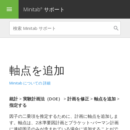
Minitab
サポート
menu
®
軸点を追加
Minitab についての 詳細
統計
>
実験計画法（DOE）
>
計画を修正
>
軸点を追加
>
指定する
因子の二乗項を推定するために、計画に軸点を追加しま
す。軸点は、2水準要因計画とプラケットｰバーマン計画
に連続因子のみが含まれている場合に追加することがで