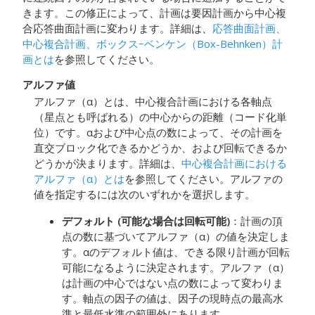
きます。
この修正によって、計画は要因計画から中心複
合応答曲面計画に変わります。詳細は、
応答曲面計画、
中心複合計画、ボックスｰベンケン（Box-Behnken）計
画とは
を参照してください。
アルファ値
アルファ（α）とは、中心複合計画における各軸点
（星点とも呼ばれる）の中心からの距離（コード化単
位）です。αおよび中心点の数によって、その計画を
直交ブロック化できるかどうか、および回転できるか
どうかが決まります。詳細は、
中心複合計画における
アルファ（α）とは
を参照してください。アルファの
値を指定するには次のいずれかを選択します。
デフォルト (可能な場合は回転可能)
：計画の頂
点の数に基づいてアルファ（α）の値を決定しま
す。αのデフォルト値は、できる限り計画が回転
可能になるように決定されます。アルファ（α）
は計画の中心ではない点の数によって変わりま
す。軸点の因子の値は、因子の現時点の最高水
準と最低水準の範囲外にあります。