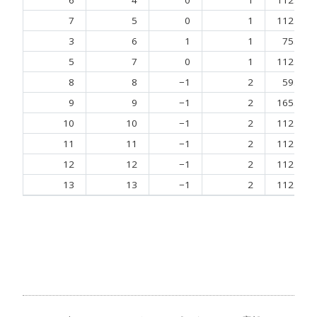
6
4
0
1
112.500
7
5
0
1
112.500
3
6
1
1
75.000
5
7
0
1
112.500
8
8
−1
2
59.467
9
9
−1
2
165.533
10
10
−1
2
112.500
11
11
−1
2
112.500
12
12
−1
2
112.500
13
13
−1
2
112.500