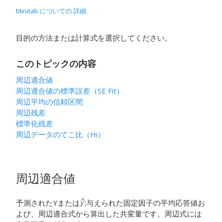
Minitab についての 詳細
目的の方法または計算式を選択してください。
このトピックの内容
周辺適合値
周辺適合値の標準誤差（SE Fit）
周辺平均の信頼区間
周辺残差
標準化残差
周辺データのてこ比（Hi）
周辺適合値
予測されたYまたは
;与えられた固定因子の平均応答値お
よび、周辺適合式から算出した共変量です。周辺式には