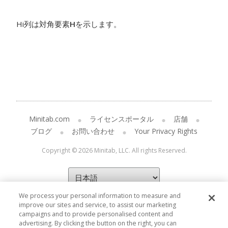
Hi列は対角要素
H
を示します。
Minitab.com
ライセンスポータル
店舗
ブログ
お問い合わせ
Your Privacy Rights
Copyright © 2026 Minitab, LLC. All rights Reserved.
We process your personal information to measure and
improve our sites and service, to assist our marketing
campaigns and to provide personalised content and
advertising. By clicking the button on the right, you can