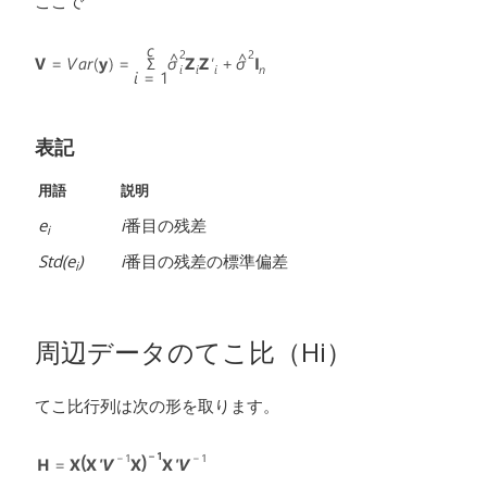
ここで
表記
用語
説明
e
i
番目の残差
i
Std(
e
)
i
番目の残差の標準偏差
i
周辺データのてこ比（Hi）
てこ比行列は次の形を取ります。