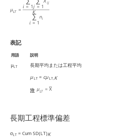
表記
用語
説明
µ
長期平均または工程平均
LT
μ
=
cμ
K
LT
LT,
注
長期工程標準偏差
σ
= Cum SD(LT)
K
LT