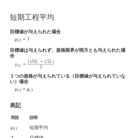
短期工程平均
目標値が与えられた場合
μ
= T
ST
目標値は与えられず、規格限界が両方とも与えられた場
合
１つの規格が与えられている（目標値が与えられていな
い）場合
μ
= μ
ST
LT
表記
用語
説明
µ
短期平均
ST
T
目標値