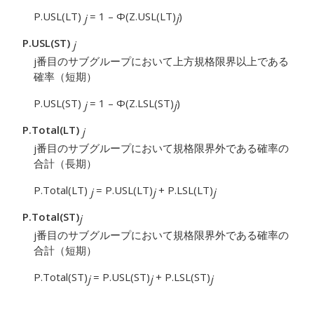
P.USL(LT)
= 1 – Φ(Z.USL(LT)
)
j
j
P.USL(ST)
j
j番目のサブグループにおいて上方規格限界以上である
確率（短期）
P.USL(ST)
= 1 – Φ(Z.LSL(ST)
)
j
j
P.Total(LT)
j
j番目のサブグループにおいて規格限界外である確率の
合計（長期）
P.Total(LT)
= P.USL(LT)
+ P.LSL(LT)
j
j
j
P.Total(ST)
j
j番目のサブグループにおいて規格限界外である確率の
合計（短期）
P.Total(ST)
= P.USL(ST)
+ P.LSL(ST)
j
j
j