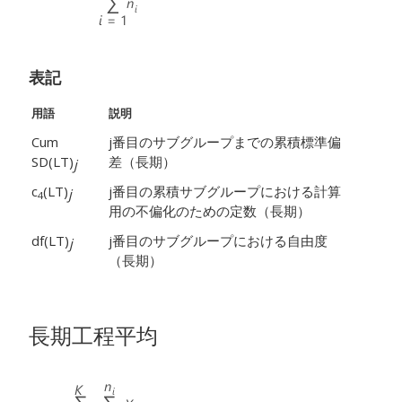
表記
用語
説明
Cum
j番目のサブグループまでの累積標準偏
SD(LT)
差（長期）
j
c
(LT)
j番目の累積サブグループにおける計算
j
4
用の不偏化のための定数（長期）
df(LT)
j番目のサブグループにおける自由度
j
（長期）
長期工程平均