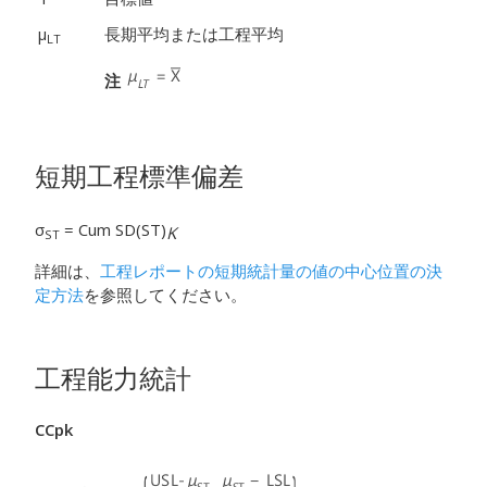
µ
長期平均または工程平均
LT
注
短期工程標準偏差
σ
= Cum SD(ST)
K
ST
詳細は、
工程レポートの短期統計量の値の中心位置の決
定方法
を参照してください。
工程能力統計
CCpk