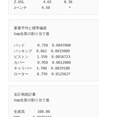
Z.USL         4.65      8.36

要素平均と標準偏差

Gap合算の割り当て後

パッド      0.750  0.0047000

バッキング  0.062  0.0015000

ピストン    1.550  0.0016723

カバー      0.950  0.0012000

キャリパー  3.700  0.0029188

全計画統計量

Gap合算の割り当て後

生産高      100.00
