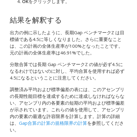
OK
をクリックします。
結果を解釈する
出力の例に示したように、長期Gap ベンチマークZ は目
標値である4.5に等しくなりました。さらに重要なこと
は、この計画の全体生産率が100%となったことです。
元の計画の全体生産率は46.91%でした。
分散合算では長期 Gap ベンチマークZ の値が必ず4.5に
なるわけではないのに対し、平均合算を使用すれば必ず
4.5になるということに注意してください。
調整済み平均および標準偏差の表には、このアセンブリ
の長期性能目標を達成するために達成しなければならな
い、アセンブリ内の各要素の短期の平均および標準偏差
が示されています。これらの値を使用して、アセンブリ
内の要素の最適な許容限界を計算します。計算の詳細
は、
Gap合算の計算の規格限界の計算
を参照してくださ
い。