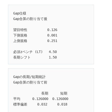
Gap仕様

Gap合算の割り当て後

望目特性          0.126

下側規格          0.001

上側規格          0.251

必須zベンチ (LT)   4.50

Gapの長期/短期統計

Gap合算の割り当て前

              長期      短期

平均      0.126000  0.126000

標準偏差     0.032     0.018
