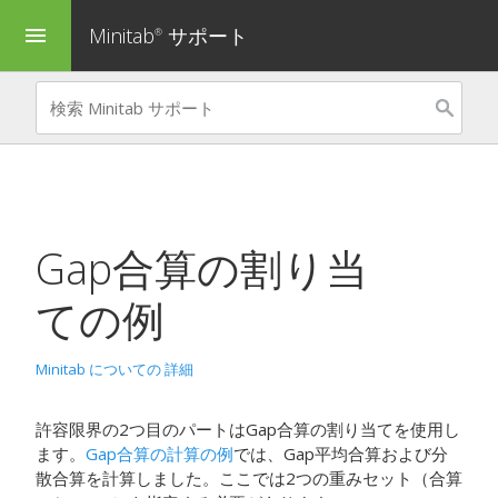
Minitab
サポート
menu
®
Gap合算の割り当
て
の例
Minitab についての 詳細
許容限界の2つ目のパートは
Gap合算の割り当て
を使用し
ます。
Gap合算の計算の例
では、Gap平均合算および分
散合算を計算しました。ここでは2つの重みセット（合算