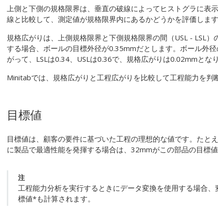
上側と下側の規格限界は、垂直の破線によってヒストグラに表
線と比較して、測定値が規格限界内にあるかどうかを評価しま
規格広がりは、上側規格限界と下側規格限界の間（USL - LSL
する場合、ボールの目標外径が0.35mmだとします。ボール外径の
がって、LSLは0.34、USLは0.36で、規格広がりは0.02mmと
Minitabでは、規格広がりと工程広がりを比較して工程能力を判
目標値
目標値は、顧客の要件に基づいた工程の理想的な値です。たとえ
に製品で最適性能を発揮する場合は、32mmがこの部品の目標
注
工程能力分析を実行するときにデータ変換を使用する場合、
標値*も計算されます。