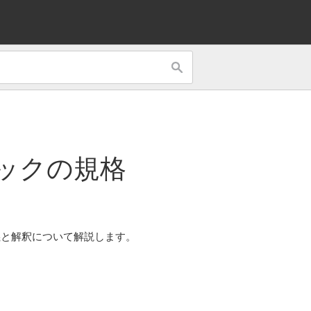
ック
の規格
義と解釈について解説します。