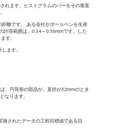
示されます。ヒストグラムのバーをその垂直
す。
）の距離です。
ある会社がボールペンを生産
許容範囲は、0.34～0.36mmです。した
なります。
断します。
ば、円筒形の部品が、直径が32mmのとき
値となります。
変換されたデータの工程目標値である目