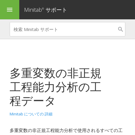
Minitab
サポート
menu
®
多重変数の非正規
工程能力分析
の工
程データ
Minitab についての 詳細
多重変数の非正規工程能力分析で使用されるすべての工