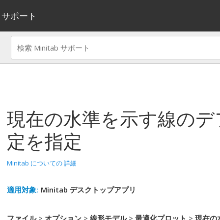
サポート
現在の水準を示す線のデ
定を指定
Minitab についての 詳細
適用対象:
Minitab デスクトップアプリ
ファイル
>
オプション
>
線形モデル
>
最適化プロット
>
現在の