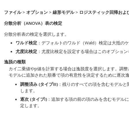
ファイル
>
オプション
>
線形モデル
>
ロジスティック回帰およ
分散分析（ANOVA）表の検定
分散分析表の検定を選択します。
ワルド検定
：デフォルトのワルド（Wald）検定は大抵の
尤度比検定
：尤度比検定を設定する場合はこのオプション
逸脱の種類
カイ二乗値やp値を計算する場合は逸脱度を選択します。調整
モデルに追加された順番で項の有意性を決定するために逐次
調整済み (タイプIII)
：残りのすべての項を含むモデルと
します。
逐次 (タイプI)
：追加する項の前の項のみを含むモデルに
定します。