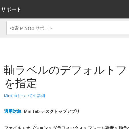
サポート
軸ラベルのデフォルトフ
を指定
Minitab についての 詳細
適用対象:
Minitab デスクトップアプリ
ファイル
>
オプション
>
グラフィックス
>
フレーム要素
>
軸ラ