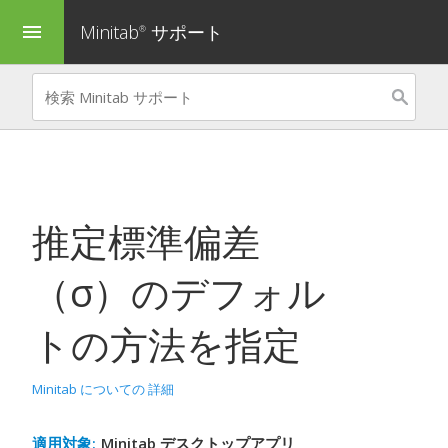
Minitab
サポート
menu
®
推定標準偏差
（
σ
）のデフォル
トの方法を指定
Minitab についての 詳細
適用対象:
Minitab デスクトップアプリ