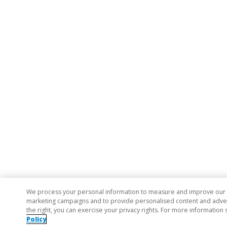
We process your personal information to measure and improve our si
marketing campaigns and to provide personalised content and adverti
the right, you can exercise your privacy rights. For more information 
Policy