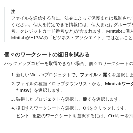
注
ファイルを送信する前に、法令によって保護または規制され
ください。個人を特定できる情報には、個人またはグループ
号、クレジットカード番号など)が含まれます。Minitabに
MinitabがHIPAAの「ビジネス・アソシエイト」ではな
個々のワークシートの復旧を試みる
バックアップコピーを取得できない場合、個々のワークシート
新しいMinitabプロジェクトで、
ファイル
>
開く
を選択し
ファイルの種類ドロップダウンリストから、
Minitabワー
*.mtw）
を選択します。
破損したプロジェクトを選択し、
開く
を選択します。
復旧するワークシートを選択し、
OK
をクリックします。
ヒント
複数のワークシートを選択するには、
Ctrl
キーを