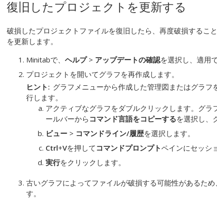
復旧したプロジェクトを更新する
破損したプロジェクトファイルを復旧したら、再度破損するこ
を更新します。
Minitabで、
ヘルプ
>
アップデートの確認
を選択し、適用
プロジェクトを開いてグラフを再作成します。
ヒント
グラフメニューから作成した管理図またはグラフ
行します。
アクティブなグラフをダブルクリックします。グラ
ールバーから
コマンド言語をコピーする
を選択し、
ビュー
>
コマンドライン/履歴
を選択します。
Ctrl
+
V
を押して
コマンドプロンプト
ペインにセッシ
実行
をクリックします。
古いグラフによってファイルが破損する可能性があるため
す。