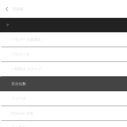
用語集
P
パラメータ最適化
パラメータ
一時停止 ステージ
百分位数
フェーズ
Poisson 分布