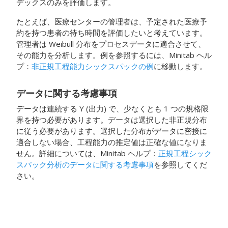
デックスのみを評価します。
たとえば、医療センターの管理者は、予定された医療予
約を持つ患者の待ち時間を評価したいと考えています。
管理者は
Weibull
分布をプロセスデータに適合させて、
その能力を分析します。例を参照するには、
Minitab
ヘル
プ：
非正規工程能力シックスパックの例
に移動します。
データに関する考慮事項
データは連続する Y (出力) で、少なくとも 1 つの規格限
界を持つ必要があります。データは選択した非正規分布
に従う必要があります。選択した分布がデータに密接に
適合しない場合、工程能力の推定値は正確な値になりま
せん。詳細については、
Minitab
ヘルプ：
正規工程シック
スパック分析のデータに関する考慮事項
を参照してくだ
さい。