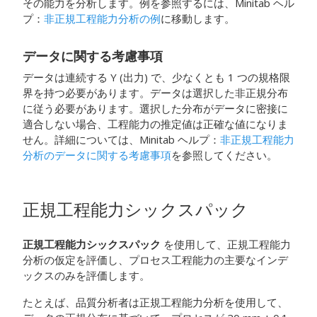
その能力を分析します。例を参照するには、
Minitab
ヘル
プ：
非正規工程能力分析の例
に移動します。
データに関する考慮事項
データは連続する Y (出力) で、少なくとも 1 つの規格限
界を持つ必要があります。データは選択した非正規分布
に従う必要があります。選択した分布がデータに密接に
適合しない場合、工程能力の推定値は正確な値になりま
せん。詳細については、
Minitab
ヘルプ：
非正規工程能力
分析のデータに関する考慮事項
を参照してください。
正規工程能力シックスパック
正規工程能力シックスパック
を使用して、正規工程能力
分析の仮定を評価し、プロセス工程能力の主要なインデ
ックスのみを評価します。
たとえば、品質分析者は正規工程能力分析を使用して、