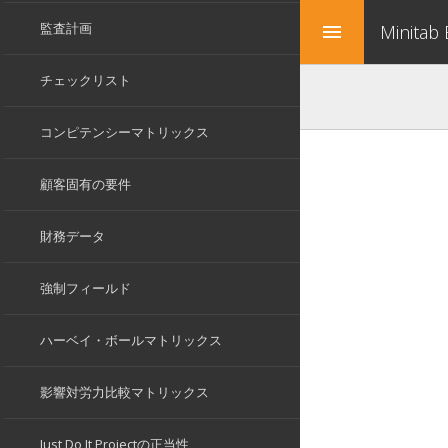
Minitab
menu