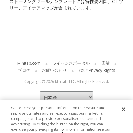
ストーミングツールテンプレートには特性要因図、CT ツ
リー、アイデアマップが含まれています。
Minitab.com
ライセンスポータル
店舗
ブログ
お問い合わせ
Your Privacy Rights
Copyright © 2026 Minitab, LLC. All rights Reserved.
We process your personal information to measure and
improve our sites and service, to assist our marketing
campaigns and to provide personalised content and
advertising. By clicking the button on the right, you can
exercise your privacy rights. For more information see our