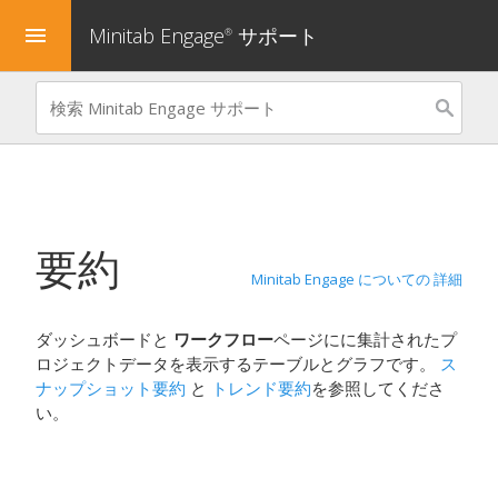
Minitab Engage
サポート
menu
®
要約
Minitab Engage についての 詳細
ダッシュボードと
ワークフロー
ページにに集計されたプ
ロジェクトデータを表示するテーブルとグラフです。
ス
ナップショット要約
と
トレンド要約
を参照してくださ
い。