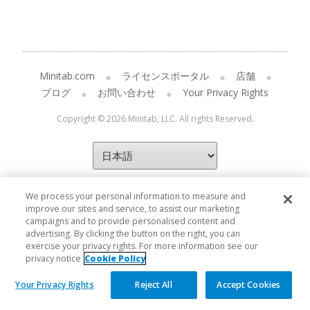
Minitab.com
ライセンスポータル
店舗
ブログ
お問い合わせ
Your Privacy Rights
Copyright © 2026 Minitab, LLC. All rights Reserved.
We process your personal information to measure and
improve our sites and service, to assist our marketing
campaigns and to provide personalised content and
advertising. By clicking the button on the right, you can
exercise your privacy rights. For more information see our
privacy notice
Cookie Policy
Your Privacy Rights
Reject All
Accept Cookies