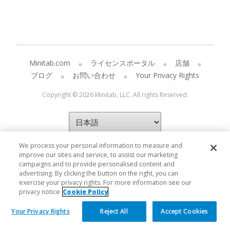
Minitab.com
ライセンスポータル
店舗
ブログ
お問い合わせ
Your Privacy Rights
Copyright © 2026 Minitab, LLC. All rights Reserved.
We process your personal information to measure and
improve our sites and service, to assist our marketing
campaigns and to provide personalised content and
advertising. By clicking the button on the right, you can
exercise your privacy rights. For more information see our
privacy notice
Cookie Policy
Your Privacy Rights
Reject All
Accept Cookies