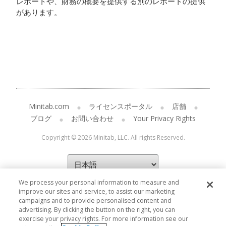
レポートや、財務の概要を提供する別のレポートの提供
があります。
Minitab.com
ライセンスポータル
店舗
ブログ
お問い合わせ
Your Privacy Rights
Copyright © 2026 Minitab, LLC. All rights Reserved.
We process your personal information to measure and
improve our sites and service, to assist our marketing
campaigns and to provide personalised content and
advertising. By clicking the button on the right, you can
exercise your privacy rights. For more information see our