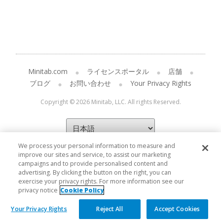
Minitab.com
ライセンスポータル
店舗
ブログ
お問い合わせ
Your Privacy Rights
Copyright © 2026 Minitab, LLC. All rights Reserved.
We process your personal information to measure and
improve our sites and service, to assist our marketing
campaigns and to provide personalised content and
advertising. By clicking the button on the right, you can
exercise your privacy rights. For more information see our
privacy notice
Cookie Policy
Your Privacy Rights
Reject All
Accept Cookies