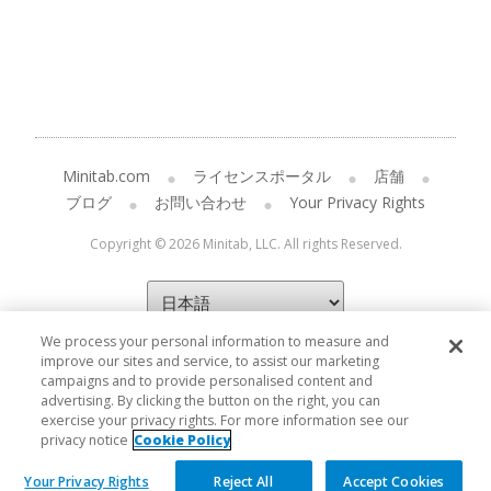
Minitab.com
ライセンスポータル
店舗
ブログ
お問い合わせ
Your Privacy Rights
Copyright © 2026 Minitab, LLC. All rights Reserved.
We process your personal information to measure and
improve our sites and service, to assist our marketing
campaigns and to provide personalised content and
advertising. By clicking the button on the right, you can
exercise your privacy rights. For more information see our
privacy notice
Cookie Policy
Your Privacy Rights
Reject All
Accept Cookies