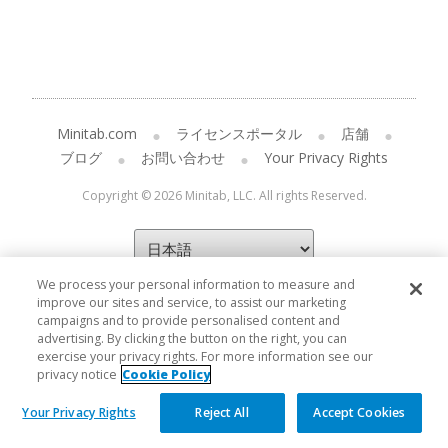
Minitab.com
ライセンスポータル
店舗
ブログ
お問い合わせ
Your Privacy Rights
Copyright © 2026 Minitab, LLC. All rights Reserved.
We process your personal information to measure and
improve our sites and service, to assist our marketing
campaigns and to provide personalised content and
advertising. By clicking the button on the right, you can
exercise your privacy rights. For more information see our
privacy notice
Cookie Policy
Your Privacy Rights
Reject All
Accept Cookies