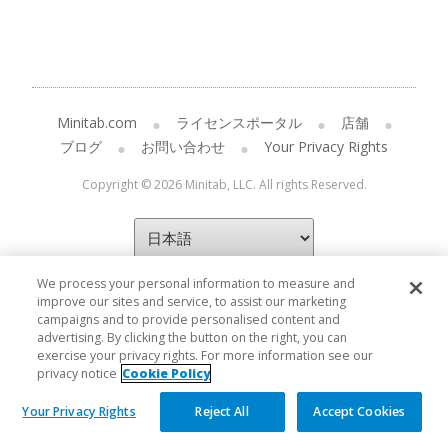
Minitab.com
ライセンスポータル
店舗
ブログ
お問い合わせ
Your Privacy Rights
Copyright © 2026 Minitab, LLC. All rights Reserved.
We process your personal information to measure and
improve our sites and service, to assist our marketing
campaigns and to provide personalised content and
advertising. By clicking the button on the right, you can
exercise your privacy rights. For more information see our
privacy notice
Cookie Policy
Your Privacy Rights
Reject All
Accept Cookies