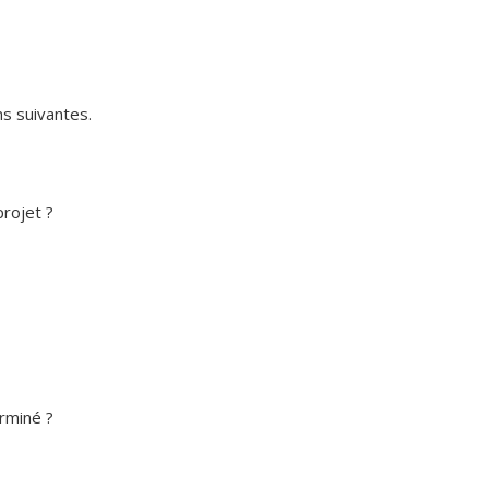
s suivantes.
rojet ?
erminé ?