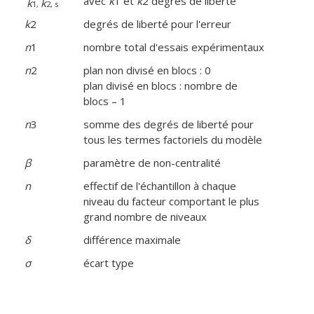
avec
k
1 et
k
2 degrés de liberté
k
k
1,
2, s
k
2
degrés de liberté pour l'erreur
n
1
nombre total d'essais expérimentaux
n
2
plan non divisé en blocs : 0
plan divisé en blocs : nombre de
blocs – 1
n
3
somme des degrés de liberté pour
tous les termes factoriels du modèle
β
paramètre de non-centralité
n
effectif de l'échantillon à chaque
niveau du facteur comportant le plus
grand nombre de niveaux
δ
différence maximale
σ
écart type