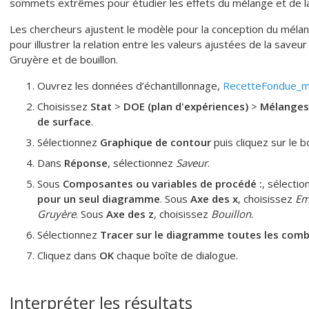
sommets extrêmes pour étudier les effets du mélange et de l
Les chercheurs ajustent le modèle pour la conception du mélan
pour illustrer la relation entre les valeurs ajustées de la save
Gruyère et de bouillon.
Ouvrez les données d’échantillonnage,
RecetteFondue_
Choisissez
Stat
>
DOE (plan d'expériences)
>
Mélanges
de surface
.
Sélectionnez
Graphique de contour
puis cliquez sur le
Dans
Réponse
, sélectionnez
Saveur
.
Sous
Composantes ou variables de procédé :
, sélecti
pour un seul diagramme
. Sous
Axe des x
, choisissez
Em
Gruyère
. Sous
Axe des z
, choisissez
Bouillon
.
Sélectionnez
Tracer sur le diagramme toutes les comb
Cliquez dans
OK
chaque boîte de dialogue.
Interpréter les résultats