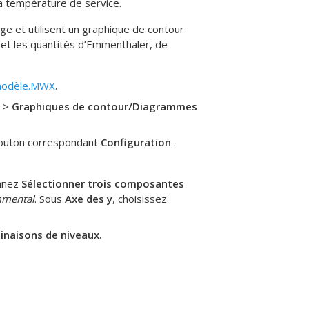
a température de service.
ge et utilisent un graphique de contour
ur et les quantités d’Emmenthaler, de
modèle.MWX
.
>
Graphiques de contour/Diagrammes
 bouton correspondant
Configuration
.
onnez
Sélectionner trois composantes
mental
. Sous
Axe des y
, choisissez
inaisons de niveaux
.