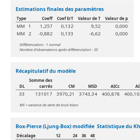
Estimations finales des paramètres
Type
Coeff
Coef ErT
Valeur de T
Valeur de p
MM 1
1,257
0,132
9,52
0,000
MM 2
-0,882
0,133
-6,62
0,000
Différenciation : 1 normal
Nombre d'observations après différenciation : 35
Récapitulatif du modèle
Somme des
DL
carrés
CM
MSD
AICc
AI
33
131017
3970,21
3743,34
400,878
400,10
MS = variance de série de bruit blanc
Box-Pierce (Ljung-Box) modifiée Statistique du K
Décalage
12
24
36
48