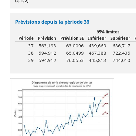
(2; 1; 2)
Prévisions depuis la période 36
95% limites
Période
Prévision
Prévision SE
Inférieur
Supérieur
37
563,193
63,0096
439,669
686,717
38
594,912
65,0499
467,388
722,435
39
594,912
76,0553
445,813
744,010