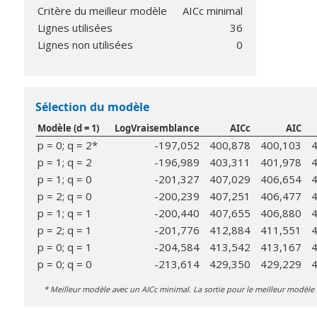
Critère du meilleur modèle
AICc minimal
Lignes utilisées
36
Lignes non utilisées
0
Sélection du modèle
Modèle (d = 1)
LogVraisemblance
AICc
AIC
p = 0; q = 2*
-197,052
400,878
400,103
p = 1; q = 2
-196,989
403,311
401,978
p = 1; q = 0
-201,327
407,029
406,654
p = 2; q = 0
-200,239
407,251
406,477
p = 1; q = 1
-200,440
407,655
406,880
p = 2; q = 1
-201,776
412,884
411,551
p = 0; q = 1
-204,584
413,542
413,167
p = 0; q = 0
-213,614
429,350
429,229
* Meilleur modèle avec un AICc minimal. La sortie pour le meilleur modèle e