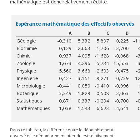
mathématique est donc relativement réduite.
Espérance mathématique des effectifs observés
A
B
C
D
Géologie
-0,310
5,332
5,897
0,225
-1
Biochimie
-0,129
-2,663
1,706
-3,700
Chimie
0,937
4,095
-1,628
-0,068
-
Zoologie
-1,673
-4,296
-5,734
15,553
-
Physique
5,560
3,668
2,603
-9,475
-
Ingénierie
-0,427
-3,151
-9,271
0,739
1
Microbiologie
-0,441
0,050
-0,410
-0,996
Botanique
-3,349
-1,829
0,508
3,063
Statistiques
0,871
0,337
-0,294
-0,700
-
Mathématiques
-1,038
-1,543
6,623
-4,641
Dans ce tableau, la différence entre le dénombrement
observé et le dénombrement attendu est relativement