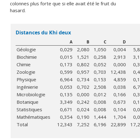
colonnes plus forte que si elle avait été le fruit du
hasard.
Distances du Khi deux
A
B
C
D
Géologie
0,029
2,080
1,050
0,004
5,
Biochimie
0,015
1,521
0,258
2,913
3,
Chimie
0,173
0,802
0,052
0,000
0,
Zoologie
0,599
0,957
0,703
12,438
0,
Physique
6,964
0,734
0,153
4,859
0,
Ingénierie
0,053
0,702
2,508
0,038
6,
Microbiologie
0,135
0,000
0,012
0,166
0,
Botanique
3,349
0,242
0,008
0,673
0,
Statistiques
0,671
0,024
0,008
0,104
0,
Mathématiques
0,354
0,190
1,444
1,704
0,
Total
12,343
7,252
6,196
22,899
17,