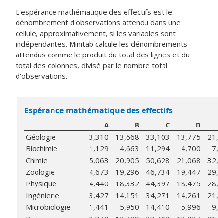
L'espérance mathématique des effectifs est le
dénombrement d'observations attendu dans une
cellule, approximativement, si les variables sont
indépendantes. Minitab calcule les dénombrements
attendus comme le produit du total des lignes et du
total des colonnes, divisé par le nombre total
d'observations.
Espérance mathématique des effectifs
A
B
C
D
Géologie
3,310
13,668
33,103
13,775
21
Biochimie
1,129
4,663
11,294
4,700
7
Chimie
5,063
20,905
50,628
21,068
32
Zoologie
4,673
19,296
46,734
19,447
29
Physique
4,440
18,332
44,397
18,475
28
Ingénierie
3,427
14,151
34,271
14,261
21
Microbiologie
1,441
5,950
14,410
5,996
9