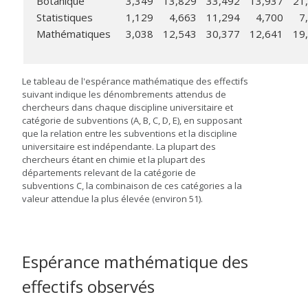
Botanique
3,349
13,829
33,492
13,937
21
Statistiques
1,129
4,663
11,294
4,700
7
Mathématiques
3,038
12,543
30,377
12,641
19
Le tableau de l'espérance mathématique des effectifs
suivant indique les dénombrements attendus de
chercheurs dans chaque discipline universitaire et
catégorie de subventions (A, B, C, D, E), en supposant
que la relation entre les subventions et la discipline
universitaire est indépendante. La plupart des
chercheurs étant en chimie et la plupart des
départements relevant de la catégorie de
subventions C, la combinaison de ces catégories a la
valeur attendue la plus élevée (environ 51).
Espérance mathématique des
effectifs observés