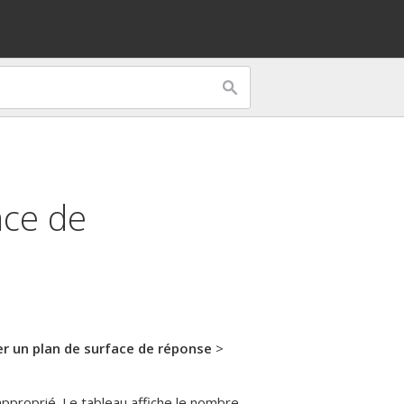
ace de
er un plan de surface de réponse
>
 approprié. Le tableau affiche le nombre