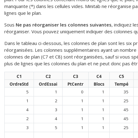
manquante (*) dans les cellules vides. Minitab ne réorganise p
lignes que le plan.
Sous
Ne pas réorganiser les colonnes suivantes
, indiquez l
réorganiser.
Vous pouvez uniquement indiquer des colonnes qui 
Dans le tableau ci-dessous, les colonnes de plan sont les six 
réorganisées. Les colonnes supplémentaires ayant un nombre de 
colonnes de plan (C7 et C8) sont réorganisées, sauf si vous spé
plus de lignes que les colonnes du plan et ne peut donc pas êt
C1
C2
C3
C4
C5
OrdreStd
OrdEssai
PtCentr
Blocs
Tempé
5
1
0
1
35
1
2
1
1
25
4
3
1
1
45
2
4
1
1
45
3
5
1
1
25