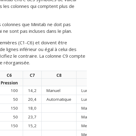
as les colonnes qui comptent plus de
es colonnes que Minitab ne doit pas
ne sont pas incluses dans le plan.
premières (C1-C6) et doivent être
lignes inférieur ou égal à celui des
cifiez le contraire. La colonne C9 compte
re réorganisée.
C6
C7
C8
C9
Pression
100
14,2
Manuel
Lundi
50
20,4
Automatique
Lundi
150
18,0
Mardi
50
23,7
Mardi
150
15,2
Mercredi
Mercredi