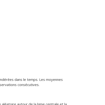
ondérées dans le temps. Les moyennes
bservations consécutives.
aléatoire autour de la ligne centrale et la