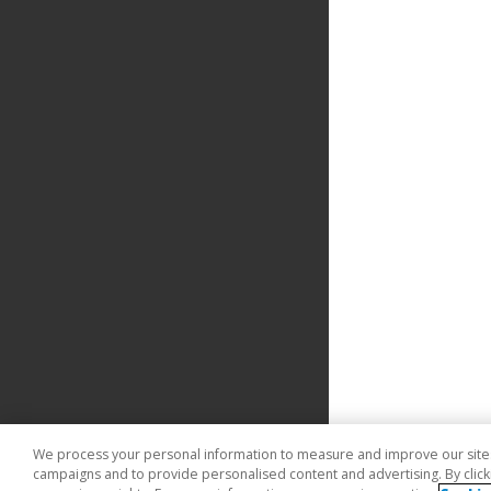
We process your personal information to measure and improve our sites 
campaigns and to provide personalised content and advertising. By clicki