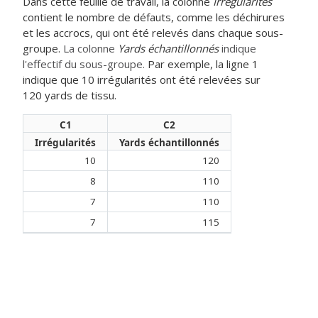
Dans cette feuille de travail, la colonne
Irrégularités
contient le nombre de défauts, comme les déchirures
et les accrocs, qui ont été relevés dans chaque sous-
groupe.
La colonne
Yards échantillonnés
indique
l'effectif du sous-groupe.
Par exemple, la ligne 1
indique que 10 irrégularités ont été relevées sur
120 yards de tissu.
C1
C2
Irrégularités
Yards échantillonnés
10
120
8
110
7
110
7
115