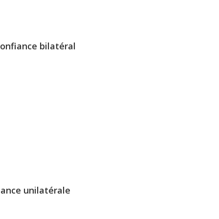
confiance bilatéral
iance unilatérale