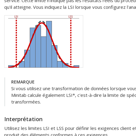
service. Cette limite n'indique pas les résultats réels du procé
qu'il atteigne. Vous indiquez la LSI lorsque vous configurez l'ana
REMARQUE
Si vous utilisez une transformation de données lorsque vous 
Minitab calcule également LSI*, c'est-à-dire la limite de spé
transformées.
Interprétation
Utilisez les limites LSI et LSS pour définir les exigences client
produit des éléments conformes à ces exigences.