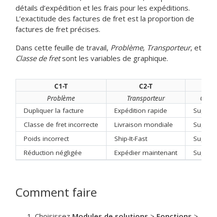
détails d’expédition et les frais pour les expéditions.
L’exactitude des factures de fret est la proportion de
factures de fret précises.
Dans cette feuille de travail,
Problème
,
Transporteur
, et
Classe de fret
sont les variables de graphique.
C1-T
C2-T
C
Problème
Transporteur
Classe
Dupliquer la facture
Expédition rapide
Super c
Classe de fret incorrecte
Livraison mondiale
Super c
Poids incorrect
Ship-It-Fast
Super c
Réduction négligée
Expédier maintenant
Super c
Comment faire
Choisissez
Modules de solutions
>
Fonctions
>