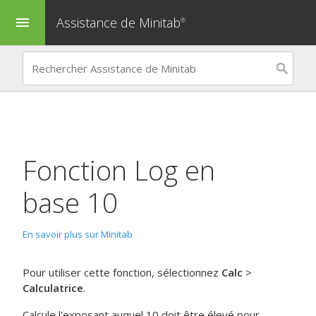
Assistance de Minitab
menu
®
Fonction Log en
base 10
En savoir plus sur Minitab
Pour utiliser cette fonction, sélectionnez
Calc
>
Calculatrice
.
Calcule l'exposant auquel 10 doit être élevé pour