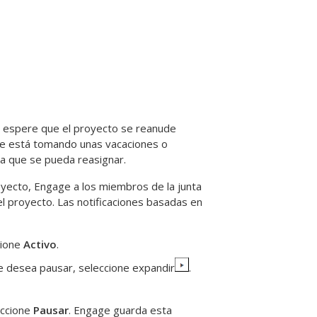
o espere que el proyecto se reanude
 se está tomando unas vacaciones o
ta que se pueda reasignar.
oyecto,
Engage
a los miembros de la junta
el proyecto. Las notificaciones basadas en
cione
Activo
.
ue desea pausar, seleccione expandir
.
eccione
Pausar
.
Engage
guarda esta