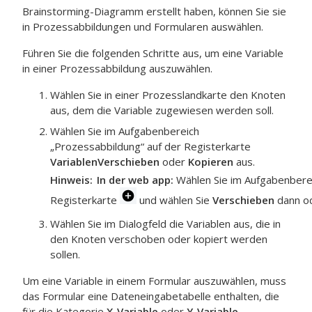
Brainstorming-Diagramm erstellt haben, können Sie sie
in Prozessabbildungen und Formularen auswählen.
Führen Sie die folgenden Schritte aus, um eine Variable
in einer Prozessabbildung auszuwählen.
Wählen Sie in einer Prozesslandkarte den Knoten
aus, dem die Variable zugewiesen werden soll.
Wählen Sie im Aufgabenbereich
„Prozessabbildung“ auf der Registerkarte
Variablen
Verschieben
oder
Kopieren
aus.
Hinweis
In der
web app
:
Wählen Sie im Aufgabenber
Registerkarte
und wählen Sie
Verschieben
dann o
Wählen Sie im Dialogfeld die Variablen aus, die in
den Knoten verschoben oder kopiert werden
sollen.
Um eine Variable in einem Formular auszuwählen, muss
das Formular eine Dateneingabetabelle enthalten, die
für die Kategorie
X-Variable
oder
Y-Variable